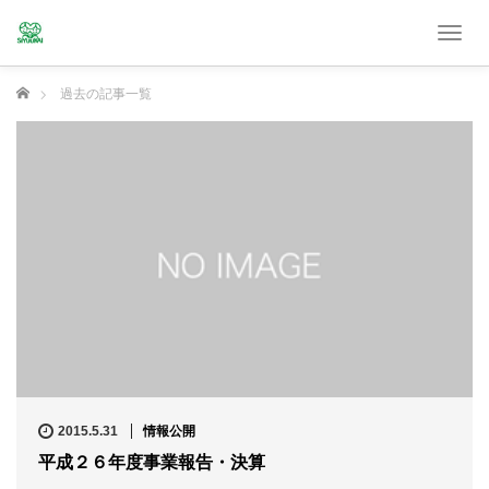
T
o
g
ホーム
過去の記事一覧
g
l
e
n
a
v
i
g
a
t
i
o
n
2015.5.31
情報公開
平成２６年度事業報告・決算